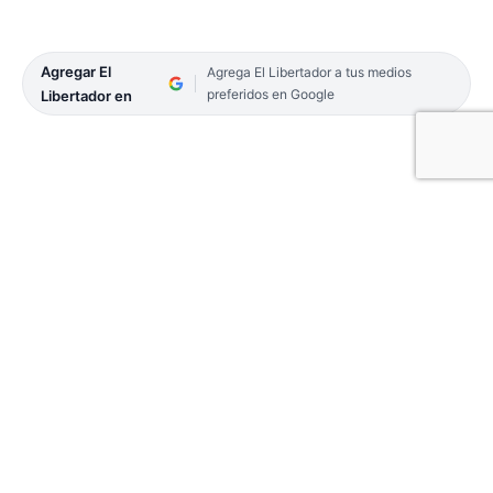
Agregar El
Agrega El Libertador a tus medios
preferidos en Google
Libertador en
A los 26 años, la nadadora de Río Negro
cumplió con éxito la maratón acuática de 70
kilómetros por el Paraná. Es la primera mujer
en concretar tal proeza y su esfuerzo estuvo
dirigido a generar conciencia sobre el
cuidado del agua y del medio ambiente.