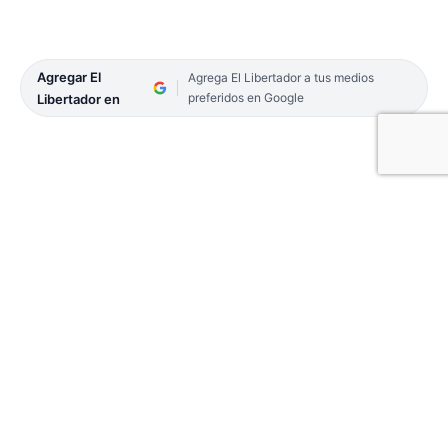
Agregar El
Agrega El Libertador a tus medios
preferidos en Google
Libertador en
Los deportes electrónicos (E-Sports),
competencias de videojuegos que vienen ganando
popularidad en el mundo, son la temática del
programa Teko 3.0 desarrollado por el Gobierno
provincial. Este jueves 13, se entregaron los
premios a los ganadores de la última edición, de la