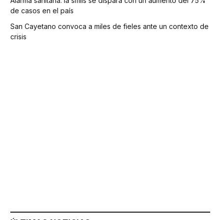
Alarma sanitaria: la sífilis se dispara con un aumento del 75%
de casos en el país
San Cayetano convoca a miles de fieles ante un contexto de
crisis