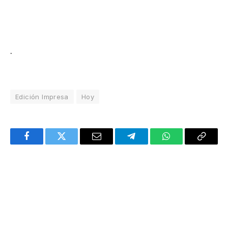
.
Edición Impresa
Hoy
Facebook
Twitter
Email
Telegram
WhatsApp
Copy
Link