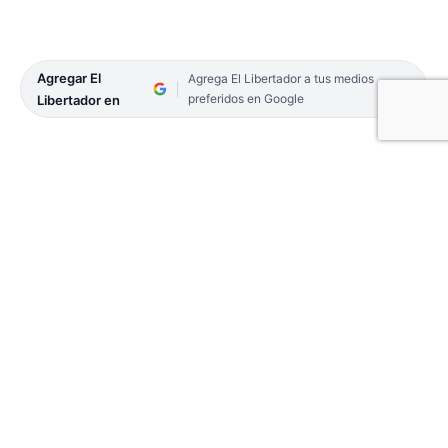
Agregar El
Agrega El Libertador a tus medios
preferidos en Google
Libertador en
Transcurrieron 117 días de aquel fatídico 13 de
junio, día en el que Loan Danilo Peña fue visto por
última vez y cuando el caso parecía caído, un
testimonio reavivó la investigación y podría ser
clave para determinar el paradero y lo que le
sucedió al menor, de 5 años.