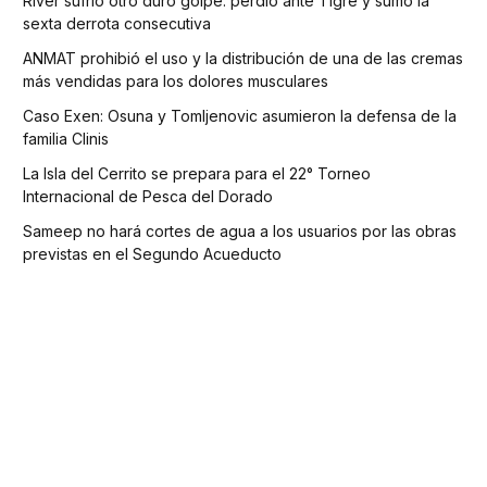
River sufrió otro duro golpe: perdió ante Tigre y sumó la
sexta derrota consecutiva
ANMAT prohibió el uso y la distribución de una de las cremas
más vendidas para los dolores musculares
Caso Exen: Osuna y Tomljenovic asumieron la defensa de la
familia Clinis
La Isla del Cerrito se prepara para el 22° Torneo
Internacional de Pesca del Dorado
Sameep no hará cortes de agua a los usuarios por las obras
previstas en el Segundo Acueducto