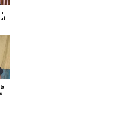
 a
ral
la
a