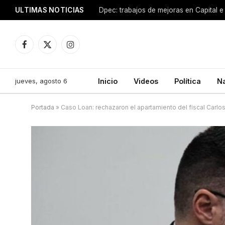
ULTIMAS NOTICIAS
Dpec: trabajos de mejoras en Capital e 
Facebook
X
Instagram
(Twitter)
jueves, agosto 6
Inicio
Videos
Política
N
Portada
»
Caso Loan: rechazaron el apartamiento del fiscal Carlo