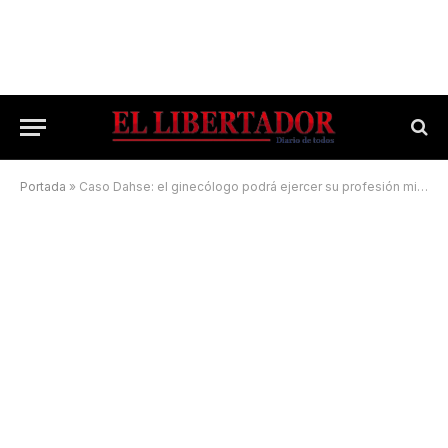
Portada
»
Caso Dahse: el ginecólogo podrá ejercer su profesión mientras espera el juicio