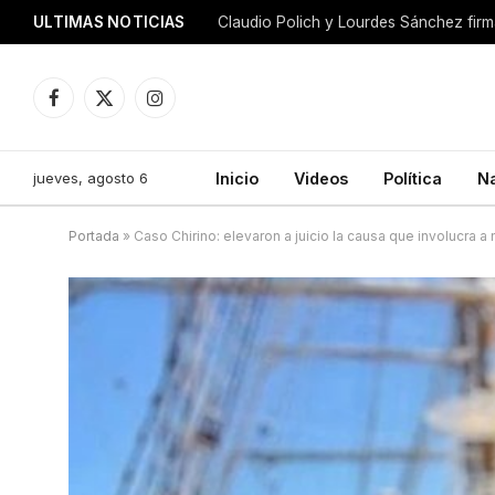
ULTIMAS NOTICIAS
Facebook
X
Instagram
(Twitter)
jueves, agosto 6
Inicio
Videos
Política
N
Portada
»
Caso Chirino: elevaron a juicio la causa que involucra a 