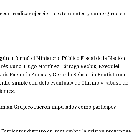
xceso, realizar ejercicios extenuantes y sumergirse en
egún informó el Ministerio Público Fiscal de la Nación,
drés Luna, Hugo Martínez Tárraga Reclus, Exequiel
Luis Facundo Acosta y Gerardo Sebastián Bautista son
cidio simple con dolo eventual» de Chirino y «abuso de
ientes.
amián Grupico fueron imputados como partícipes
 Corrientes dispuso en septiembre la prisión preventiva