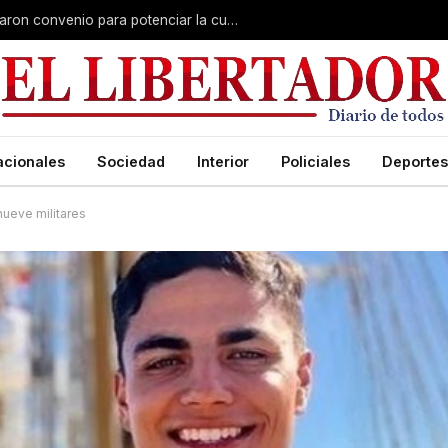
Claudio Polich y Lourdes Sánchez firmaron convenio para potenciar la cultura y el turismo
acionales
Sociedad
Interior
Policiales
Deportes
nueve militares