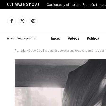
ULTIMAS NOTICIAS
Corrientes y el Instituto Francés firm
Facebook
X
Instagram
(Twitter)
miércoles, agosto 5
Inicio
Videos
Política
Portada
»
Caso Cecilia: para la querella una octava persona estarí