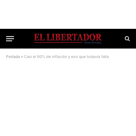
Portada
»
Casi el 90% de inflación y eso que todavía falta