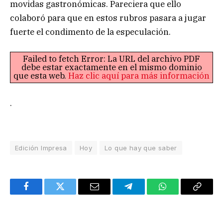
movidas gastronómicas. Pareciera que ello
colaboró para que en estos rubros pasara a jugar
fuerte el condimento de la especulación.
Failed to fetch Error: La URL del archivo PDF
debe estar exactamente en el mismo dominio
que esta web.
Haz clic aquí para más información
.
Edición Impresa
Hoy
Lo que hay que saber
Facebook
Twitter
Email
Telegram
WhatsApp
Copy
Link