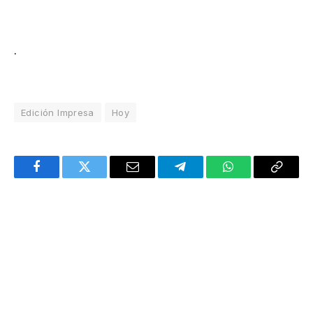
.
Edición Impresa
Hoy
Facebook
Twitter
Email
Telegram
WhatsApp
Copy
Link