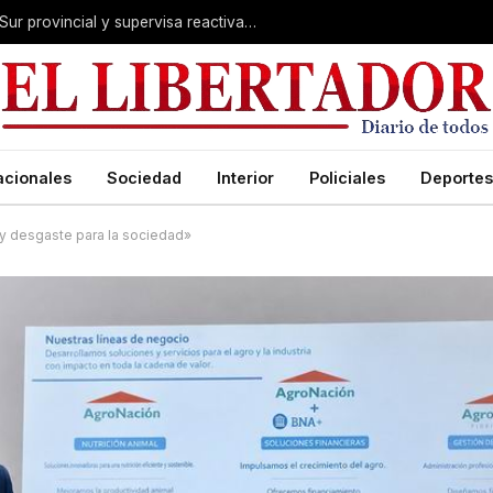
Valdés acelera el blindaje hídrico en el Sur provincial y supervisa reactivación de ruta
acionales
Sociedad
Interior
Policiales
Deportes
o y desgaste para la sociedad»