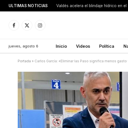
ULTIMAS NOTICIAS
Facebook
X
Instagram
(Twitter)
jueves, agosto 6
Inicio
Videos
Política
N
Portada
»
Carlos García: «Eliminar las Paso significa menos gast