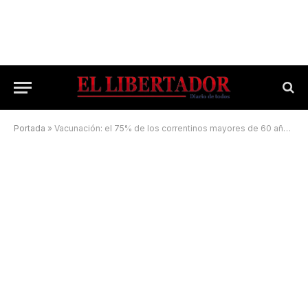
Portada
»
Vacunación: el 75% de los correntinos mayores de 60 años ya tienen las dos dosis