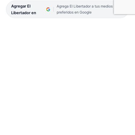
Agregar El
Agrega El Libertador a tus medios
preferidos en Google
Libertador en
Personal de la Dirección de Investigación de
Delitos Complejos continúa la investigación en
relación a un robo en Monte Caseros. En ese
marco, en la jornada de ayer se realizaron
múltiples allanamientos, los cuales contaron con
la colaboración de los grupos de Infantería y la
Policía de Alto Riesgo.
Como resultado de los distintos procedimientos,