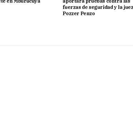
eté en Mburucuyá
aportará pruebas contra las
fuerzas de seguridad y la jue
Pozzer Penzo