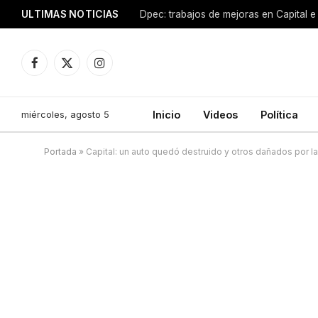
ULTIMAS NOTICIAS
Dpec: trabajos de mejoras en Capital e 
Facebook
X
Instagram
(Twitter)
miércoles, agosto 5
Inicio
Videos
Política
Portada
»
Capital: un auto quedó destruido y otros dañados por la