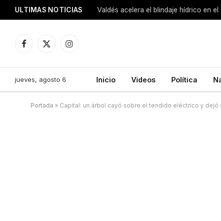
ULTIMAS NOTICIAS
Facebook
X
Instagram
(Twitter)
jueves, agosto 6
Inicio
Videos
Política
N
Portada
»
Capital: un árbol cayó sobre el tendido eléctrico y dejó s