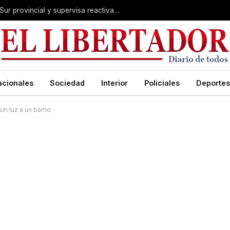
Valdés acelera el blindaje hídrico en el Sur provincial y supervisa reactivación de ruta
acionales
Sociedad
Interior
Policiales
Deportes
in luz a un barrio