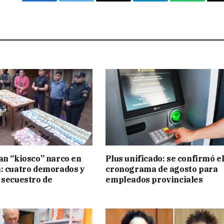
Facebook
Twitter
Email
Telegram
WhatsAp
an “kiosco” narco en
Plus unificado: se confirmó e
: cuatro demorados y
cronograma de agosto para
 secuestro de
empleados provinciales