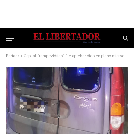
Portada
»
Capital: “rompevidrios” fue aprehendido en pleno microcentro