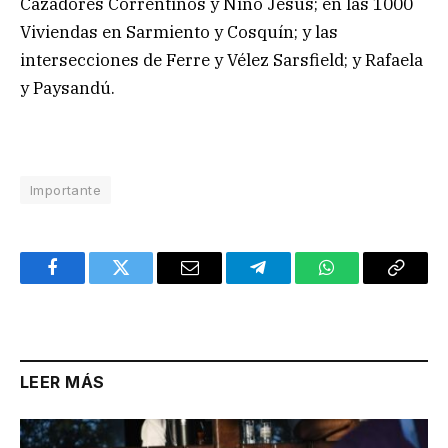
Cazadores Correntinos y Niño Jesús; en las 1000
Viviendas en Sarmiento y Cosquín; y las
intersecciones de Ferre y Vélez Sarsfield; y Rafaela
y Paysandú.
Importante
Facebook
Twitter
Email
Telegram
WhatsApp
Copy
Link
LEER MÁS