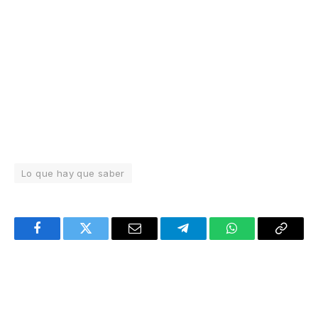
Lo que hay que saber
Facebook
Twitter
Email
Telegram
WhatsApp
Copy
Link