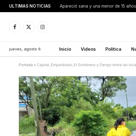
ULTIMAS NOTICIAS
Apareció sana y una menor de 15 años 
Facebook
X
Instagram
(Twitter)
jueves, agosto 6
Inicio
Videos
Política
N
Portada
»
Capital, Empedrado, El Sombrero y Derqui entre las lo