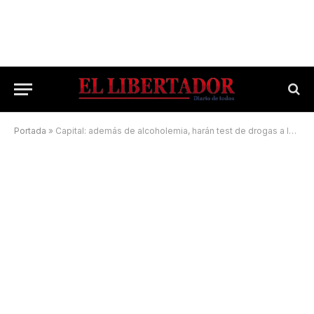
Portada
»
Capital: además de alcoholemia, harán test de drogas a los conductores