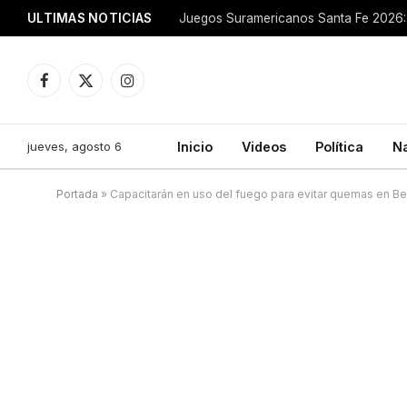
ULTIMAS NOTICIAS
Juegos Suramericanos Santa Fe 2026: 
Facebook
X
Instagram
(Twitter)
jueves, agosto 6
Inicio
Videos
Política
N
Portada
»
Capacitarán en uso del fuego para evitar quemas en Bel