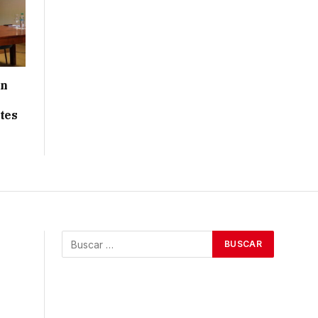
ón
tes