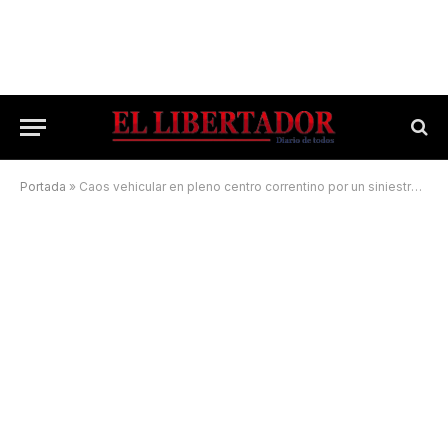
Portada
»
Caos vehicular en pleno centro correntino por un siniestro vial