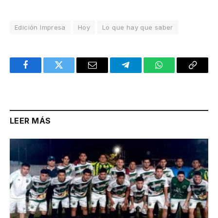
Edición Impresa
Hoy
Lo que hay que saber
Facebook
Twitter
Email
Telegram
WhatsApp
Copy
Link
LEER MÁS