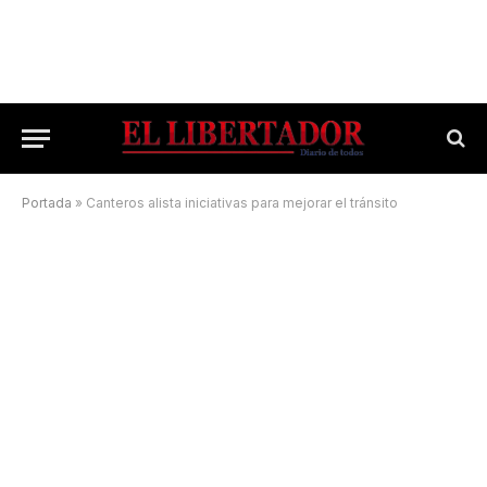
Portada
»
Canteros alista iniciativas para mejorar el tránsito