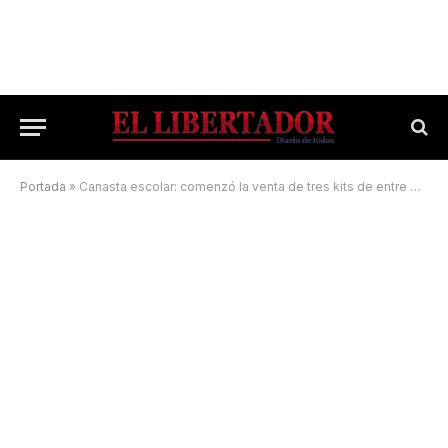
Portada
»
Canasta escolar: comenzó la venta de tres kits de entre $1.000 y $1.200