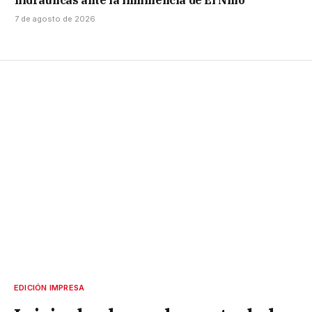
hidráulicas ante la inminencia de El Niño
7 de agosto de 2026
EDICIÓN IMPRESA