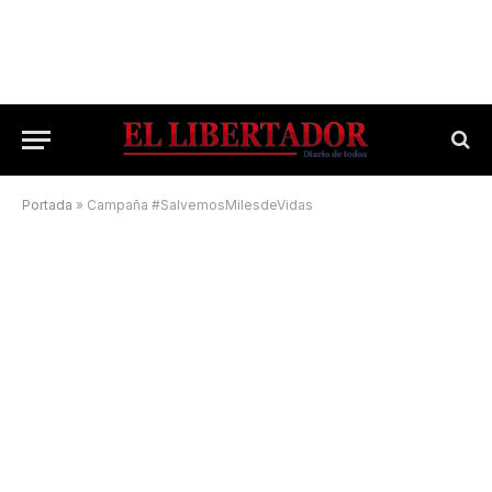
Portada
»
Campaña #SalvemosMilesdeVidas