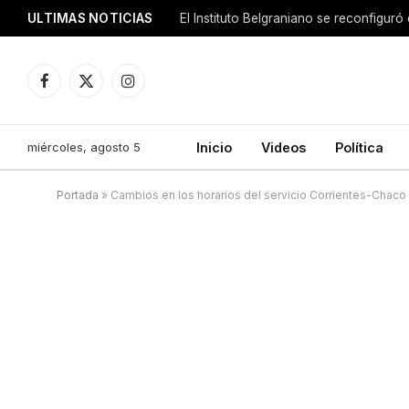
ULTIMAS NOTICIAS
Facebook
X
Instagram
(Twitter)
miércoles, agosto 5
Inicio
Videos
Política
Portada
»
Cambios en los horarios del servicio Corrientes-Chaco