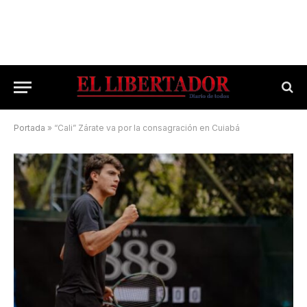
Portada
»
“Cali” Zárate va por la consagración en Cuiabá