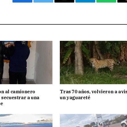
Facebook
Twitter
Email
Telegram
WhatsAp
on al camionero
Tras 70 años, volvieron a avi
 secuestrar a una
un yaguareté
te