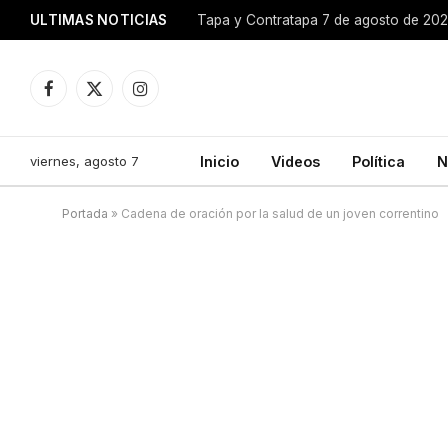
ULTIMAS NOTICIAS
Tapa y Contratapa 7 de agosto de 20
Facebook
X
Instagram
(Twitter)
viernes, agosto 7
Inicio
Videos
Política
N
Portada
»
Cadena de oración por la salud de un joven correntino