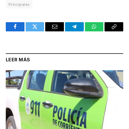
Principales
Facebook
Twitter
Email
Telegram
WhatsApp
Copy
Link
LEER MÁS