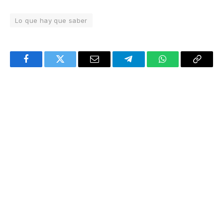
Lo que hay que saber
Facebook
Twitter
Email
Telegram
WhatsApp
Copy
Link