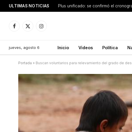
ULTIMAS NOTICIAS
Facebook
X
Instagram
(Twitter)
jueves, agosto 6
Inicio
Videos
Política
N
Portada
»
Buscan voluntarios para relevamiento del grado de desn