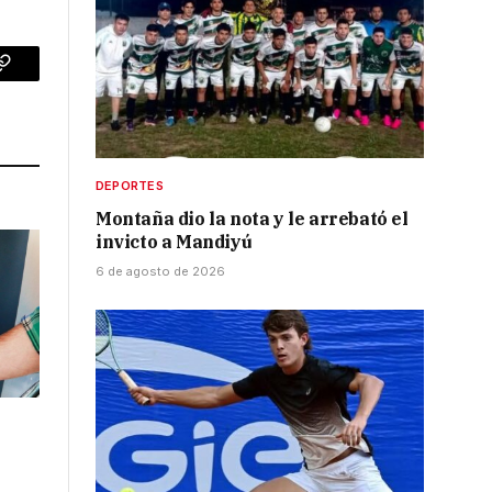
p
Copy
Link
DEPORTES
Montaña dio la nota y le arrebató el
invicto a Mandiyú
6 de agosto de 2026
l