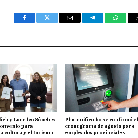
Facebook
Twitter
Email
Telegram
WhatsAp
lich y Lourdes Sánchez
Plus unificado: se confirmó e
convenio para
cronograma de agosto para
a cultura y el turismo
empleados provinciales