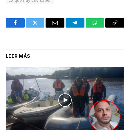
Lo que hay que saber
Facebook
Twitter
Email
Telegram
WhatsApp
Copy
Link
LEER MÁS