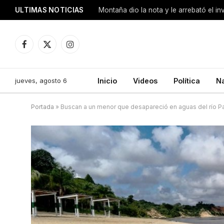
ULTIMAS NOTICIAS
Montaña dio la nota y le arrebató el i
Facebook
X
Instagram
(Twitter)
jueves, agosto 6
Inicio
Videos
Política
N
Portada
»
Buscan a un menor que desapareció en aguas del río Par