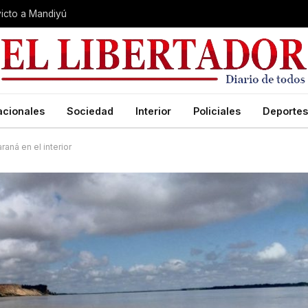
nvicto a Mandiyú
acionales
Sociedad
Interior
Policiales
Deportes
aná en el interior