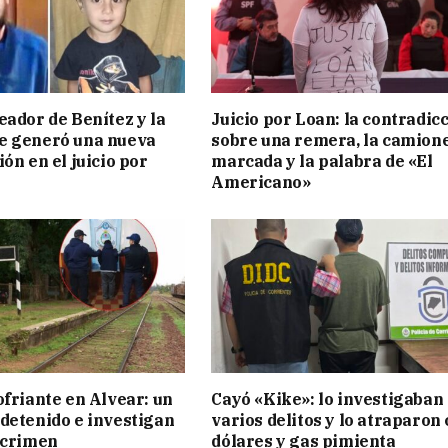
eador de Benítez y la
Juicio por Loan: la contradic
e generó una nueva
sobre una remera, la camion
ón en el juicio por
marcada y la palabra de «El
Americano»
ofriante en Alvear: un
Cayó «Kike»: lo investigaban
detenido e investigan
varios delitos y lo atraparon
 crimen
dólares y gas pimienta