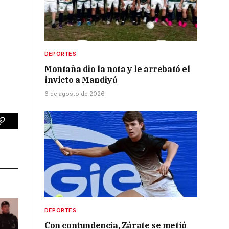
DEPORTES
Montaña dio la nota y le arrebató el
invicto a Mandiyú
6 de agosto de 2026
p
Copy
Link
DEPORTES
Con contundencia, Zárate se metió