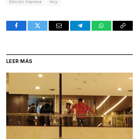
Edición Impresa
Hoy
Facebook
Twitter
Email
Telegram
WhatsApp
Copy
Link
LEER MÁS