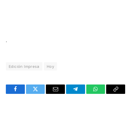
.
Edición Impresa
Hoy
Facebook
Twitter
Email
Telegram
WhatsApp
Copy
Link