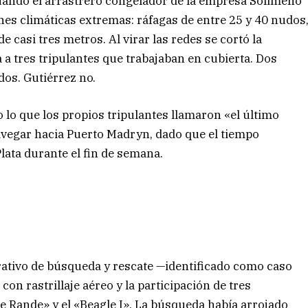
cuando el arrastrero congelador de la empresa Solimeno
es climáticas extremas: ráfagas de entre 25 y 40 nudos
 casi tres metros. Al virar las redes se cortó la
a a tres tripulantes que trabajaban en cubierta. Dos
dos. Gutiérrez no.
 lo que los propios tripulantes llamaron «el último
avegar hacia Puerto Madryn, dado que el tiempo
lata durante el fin de semana.
rativo de búsqueda y rescate —identificado como caso
on rastrillaje aéreo y la participación de tres
de Rande» y el «Beagle I». La búsqueda había arrojado