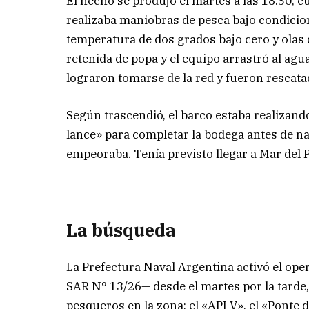
El hecho se produjo el martes a las 18.30, 
realizaba maniobras de pesca bajo condicion
temperatura de dos grados bajo cero y olas de
retenida de popa y el equipo arrastró al agu
lograron tomarse de la red y fueron rescata
Según trascendió, el barco estaba realizando
lance» para completar la bodega antes de n
empeoraba. Tenía previsto llegar a Mar del P
La búsqueda
La Prefectura Naval Argentina activó el ope
SAR N° 13/26— desde el martes por la tarde, c
pesqueros en la zona: el «API V», el «Ponte 