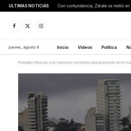
ULTIMAS NOTICIAS
Con contundencia, Zárate se metió en 
Facebook
X
Instagram
(Twitter)
jueves, agosto 6
Inicio
Videos
Política
N
Portada
»
Buscan a un marinero correntino desaparecido en el ma