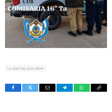
Lo que hay que saber
Facebook
Twitter
Email
Telegram
WhatsApp
Copy
Link