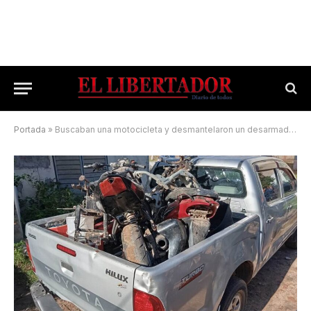
Portada
»
Buscaban una motocicleta y desmantelaron un desarmadero clandestino