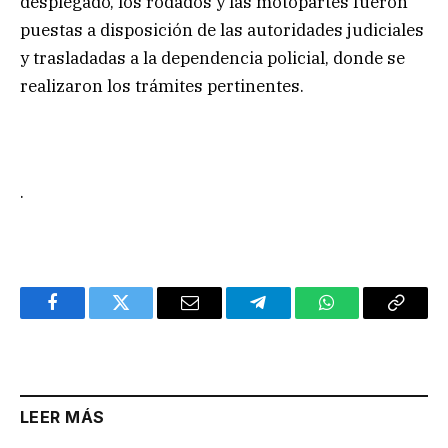
desplegado, los rodados y las motopartes fueron
puestas a disposición de las autoridades judiciales
y trasladadas a la dependencia policial, donde se
realizaron los trámites pertinentes.
.
Facebook
Twitter
Email
Telegram
WhatsApp
Copy
Link
LEER MÁS