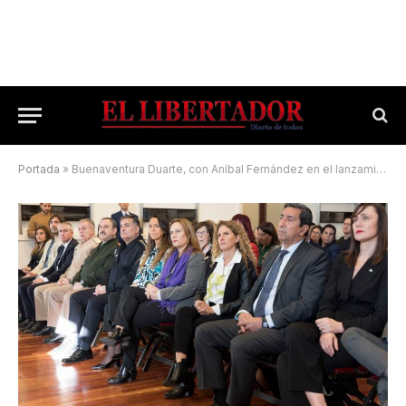
Portada
»
Buenaventura Duarte, con Aníbal Fernández en el lanzamiento de «Urge»