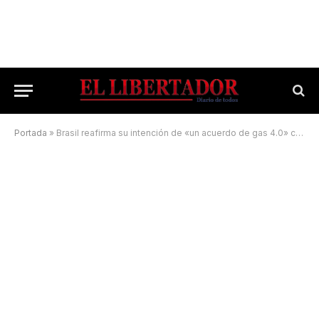
Portada
»
Brasil reafirma su intención de «un acuerdo de gas 4.0» con Vaca Muerta