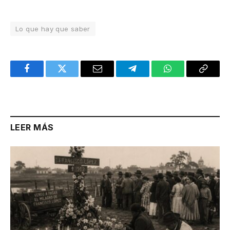
Lo que hay que saber
Facebook
Twitter
Email
Telegram
WhatsApp
Copy
Link
LEER MÁS