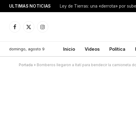
ULTIMAS NOTICIAS
Ley de Tierras: una «derrota» por sube
Facebook
X
Instagram
(Twitter)
domingo, agosto 9
Inicio
Videos
Política
Portada
»
Bomberos llegaron a Itatí para bendecir la camioneta d