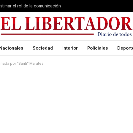
stimar el rol de la comunicación
Nacionales
Sociedad
Interior
Policiales
Deport
onada por “Santi” Maratea