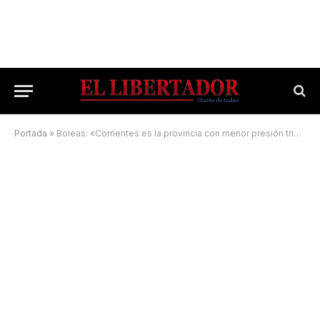
Portada
»
Boleas: «Corrientes es la provincia con menor presión tributaria en el país»