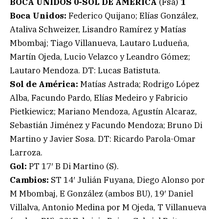
BOCA UNIDOS 0-SOL DE AMÉRICA
(Fsa)
1
Boca Unidos:
Federico Quijano; Elías González,
Ataliva Schweizer, Lisandro Ramírez y Matías
Mbombaj; Tiago Villanueva, Lautaro Ludueña,
Martín Ojeda, Lucio Velazco y Leandro Gómez;
Lautaro Mendoza. DT: Lucas Batistuta.
Sol de América:
Matías Astrada; Rodrigo López
Alba, Facundo Pardo, Elías Medeiro y Fabricio
Pietkiewicz; Mariano Mendoza, Agustín Alcaraz,
Sebastián Jiménez y Facundo Mendoza; Bruno Di
Martino y Javier Sosa. DT: Ricardo Parola-Omar
Larroza.
Gol:
PT 17′ B Di Martino (S).
Cambios:
ST 14′ Julián Fuyana, Diego Alonso por
M Mbombaj, E González (ambos BU), 19′ Daniel
Villalva, Antonio Medina por M Ojeda, T Villanueva