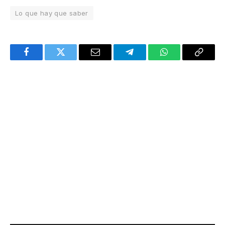
Lo que hay que saber
Facebook
Twitter
Email
Telegram
WhatsApp
Copy
Link