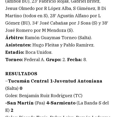
(ambos BU), 23′ Fabricio Rojas, Gabriel Britez,
Jesus Olmedo por R López Alba, S Giménez, B Di
Martino (todos en S), 28′ Agustín Alfano por L
Gómez (BU), 34′ José Cabañas por J Sosa (S) y 38′
José Romero por M Mendoza (S).
Árbitro:
Ramón Guaymas Torneo (Salta).
Asistentes:
Hugo Fleitas y Pablo Ramírez.
Estadio:
Boca Unidos.
Torneo:
Federal A.
Grupo:
2.
Fecha:
8.
RESULTADOS
–
Tucumán Central 1-Juventud Antoniana
(Salta)
0
Goles: Benjamín Ruiz Rodríguez (TC)
-San Martín
(Fsa)
4-Sarmiento
(La Banda-S del
E)
2