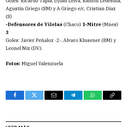
Goles: Ricardo Tapia, Dylan Leiva, Ramón Ledesma,
Agustín Griego (SM) y A Griego e/c, Cristian Díaz
(S)
-Defensores de Vilelas
(Chaco)
1-Mitre
(Mnes)
3
Goles: Javier Peñaloz -2-, Alvaro Klusener (BM) y
Leonel Niz (DV).
Fotos:
Miguel Valenzuela
Facebook
Twitter
Email
Telegram
WhatsApp
Copy
Link