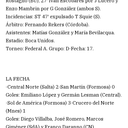
Rostagno (BU), 27′ Iván Escobares por J Lucero y
Enzo Mambrin por G González (ambos S).
Incidencias: ST 47′ expulsado T Squie (S).
Árbitro: Fernando Rekers (Córdoba).
Asistentes: Matías González y María Bevilacqua.
Estadio: Boca Unidos.
Torneo: Federal A. Grupo: D-Fecha: 17.
LA FECHA
-Central Norte (Salta) 2-San Martín (Formosa) 0
Goles: Emiliano López y Germán Lesman (Central).
-Sol de América (Formosa) 3-Crucero del Norte
(Mnes) 1
Goles: Diego Villalba, José Romero, Marcos
Giménez (SdA) y Franco Daranno (CN).