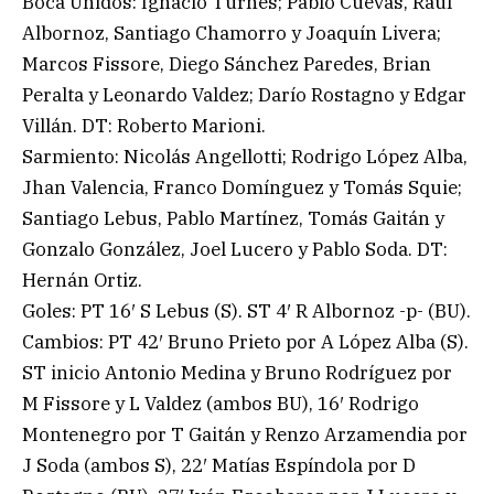
Boca Unidos: Ignacio Turnes; Pablo Cuevas, Raúl
Albornoz, Santiago Chamorro y Joaquín Livera;
Marcos Fissore, Diego Sánchez Paredes, Brian
Peralta y Leonardo Valdez; Darío Rostagno y Edgar
Villán. DT: Roberto Marioni.
Sarmiento: Nicolás Angellotti; Rodrigo López Alba,
Jhan Valencia, Franco Domínguez y Tomás Squie;
Santiago Lebus, Pablo Martínez, Tomás Gaitán y
Gonzalo González, Joel Lucero y Pablo Soda. DT:
Hernán Ortiz.
Goles: PT 16′ S Lebus (S). ST 4′ R Albornoz -p- (BU).
Cambios: PT 42′ Bruno Prieto por A López Alba (S).
ST inicio Antonio Medina y Bruno Rodríguez por
M Fissore y L Valdez (ambos BU), 16′ Rodrigo
Montenegro por T Gaitán y Renzo Arzamendia por
J Soda (ambos S), 22′ Matías Espíndola por D