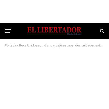
Portada
»
Boca Unidos sumó uno y dejó escapar dos unidades ante Juventud Unida