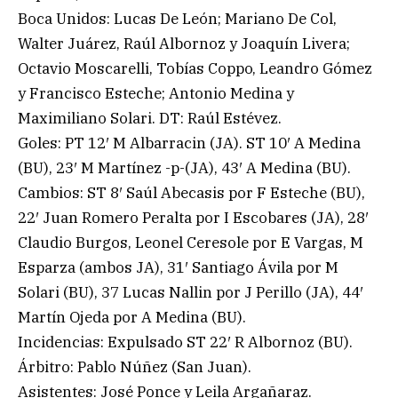
Boca Unidos: Lucas De León; Mariano De Col,
Walter Juárez, Raúl Albornoz y Joaquín Livera;
Octavio Moscarelli, Tobías Coppo, Leandro Gómez
y Francisco Esteche; Antonio Medina y
Maximiliano Solari. DT: Raúl Estévez.
Goles: PT 12′ M Albarracin (JA). ST 10′ A Medina
(BU), 23′ M Martínez -p-(JA), 43′ A Medina (BU).
Cambios: ST 8′ Saúl Abecasis por F Esteche (BU),
22′ Juan Romero Peralta por I Escobares (JA), 28′
Claudio Burgos, Leonel Ceresole por E Vargas, M
Esparza (ambos JA), 31′ Santiago Ávila por M
Solari (BU), 37 Lucas Nallin por J Perillo (JA), 44′
Martín Ojeda por A Medina (BU).
Incidencias: Expulsado ST 22′ R Albornoz (BU).
Árbitro: Pablo Núñez (San Juan).
Asistentes: José Ponce y Leila Argañaraz.