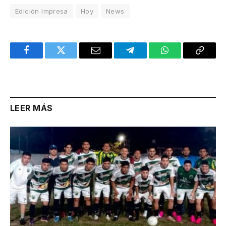
Edición Impresa
Hoy
News
Facebook
Twitter
Email
Telegram
WhatsApp
Copy
Link
LEER MÁS