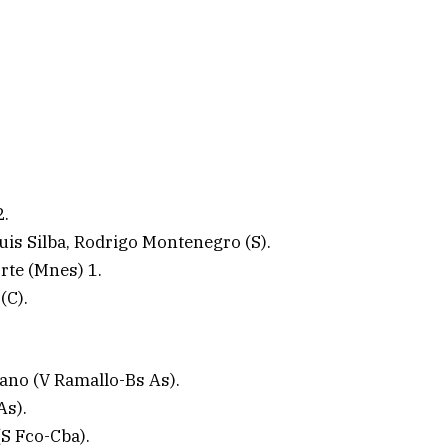
2.
uis Silba, Rodrigo Montenegro (S).
rte (Mnes) 1.
(C).
rano (V Ramallo-Bs As).
As).
S Fco-Cba).