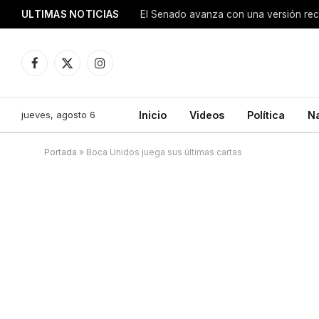
ULTIMAS NOTICIAS
Facebook
X
Instagram
(Twitter)
jueves, agosto 6
Inicio
Videos
Política
N
Portada
»
Boca Unidos juega sus últimas cartas