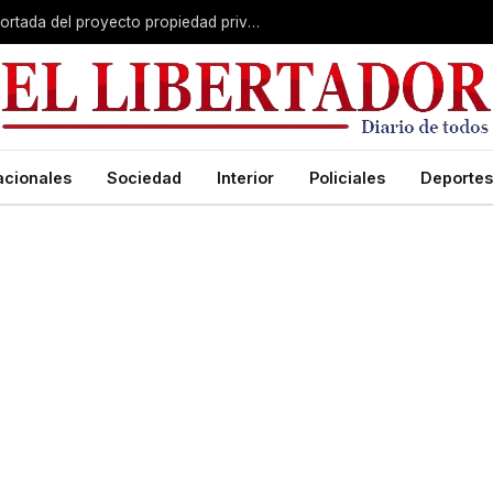
El Senado avanza con una versión recortada del proyecto propiedad privada: desalojo exprés, plazos y menos capítulos
acionales
Sociedad
Interior
Policiales
Deportes