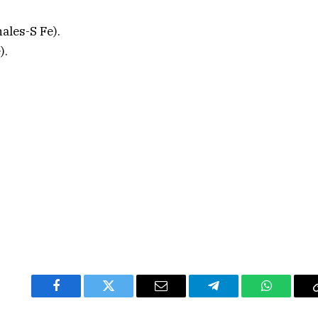
ales-S Fe).
).
Facebook
Twitter
Email
Telegram
WhatsAp