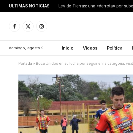
ULTIMAS NOTICIAS
Ley de Tierras: una «derrota» por sube
Facebook
X
Instagram
(Twitter)
domingo, agosto 9
Inicio
Videos
Política
Portada
»
Boca Unidos en su lucha por seguir en la categoría, vis