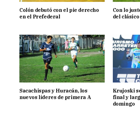
Colón debutó con el pie derecho
Con lo jus
en el Prefederal
del clásic
Sacachispas y Huracán, los
Krujoski s
nuevos líderes de primera A
final y lar
domingo