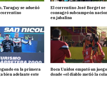
to, Taraguy se adueñó
El correntino José Borget se
o correntino
consagró subcampeón nacion
en jabalina
egundo en la primera
Boca Unidos empató un jueg
ga bien adelante este
donde «el diablo metió la col