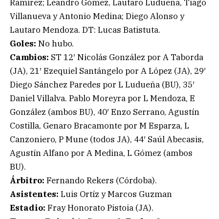
Ramírez; Leandro Gómez, Lautaro Ludueña, Tiago
Villanueva y Antonio Medina; Diego Alonso y
Lautaro Mendoza. DT: Lucas Batistuta.
Goles:
No hubo.
Cambios:
ST 12′ Nicolás González por A Taborda
(JA), 21′ Ezequiel Santángelo por A López (JA), 29′
Diego Sánchez Paredes por L Ludueña (BU), 35′
Daniel Villalva. Pablo Moreyra por L Mendoza, E
González (ambos BU), 40′ Enzo Serrano, Agustín
Costilla, Genaro Bracamonte por M Esparza, L
Canzoniero, P Mune (todos JA), 44′ Saúl Abecasis,
Agustín Alfano por A Medina, L Gómez (ambos
BU).
Árbitro:
Fernando Rekers (Córdoba).
Asistentes:
Luis Ortíz y Marcos Guzman
Estadio:
Fray Honorato Pistoia (JA).