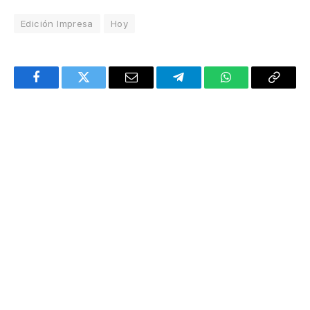
Edición Impresa
Hoy
Facebook
Twitter
Email
Telegram
WhatsApp
Copy
Link