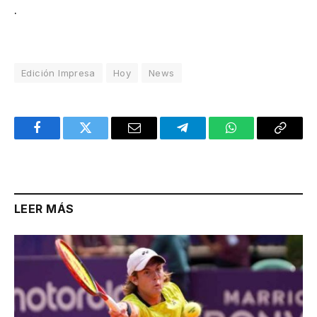
.
Edición Impresa
Hoy
News
Facebook
Twitter
Email
Telegram
WhatsApp
Copy
Link
LEER MÁS